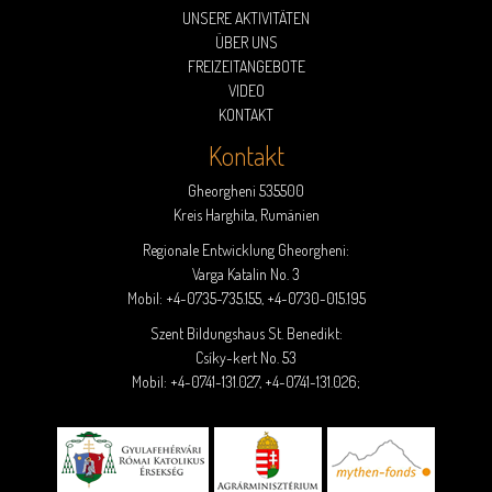
UNSERE AKTIVITÄTEN
ÜBER UNS
FREIZEITANGEBOTE
VIDEO
KONTAKT
Kontakt
Gheorgheni 535500
Kreis Harghita, Rumänien
Regionale Entwicklung Gheorgheni:
Varga Katalin No. 3
Mobil:
+4-0735-735.155
,
+4-0730-015.195
Szent Bildungshaus St. Benedikt:
Csíky-kert No. 53
Mobil:
+4-0741-131.027
,
+4-0741-131.026
;