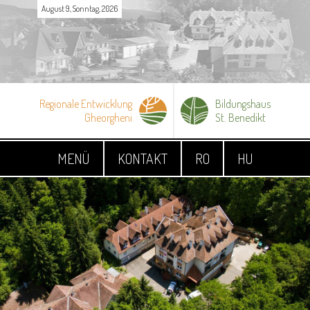
August 9, Sonntag, 2026
Regionale Entwicklung
Bildungshaus
Gheorgheni
St. Benedikt
MENÜ
KONTAKT
RO
HU