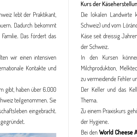
Kurs der Käseherstellu
eiz lebt der Praktikant,
Die lokalen Landwirte
Bauern. Dadurch bekommt
Schweiz) und vom Lóránd
 Familie. Das fördert das
Käse seit dreissig Jahren
der Schweiz.
en wir einen intensiven
In den Kursen können
ernationale Kontakte und
Milchproduktion, Melkte
zu vermeidende Fehler un
m gibt, haben über 6.000
Der Keller und das Kell
chweiz teilgenommen. Sie
Thema.
schaftsleben eingebracht.
Zu einem Praxiskurs gehö
 gegründet.
der Hygiene.
Bei den
World Cheese 