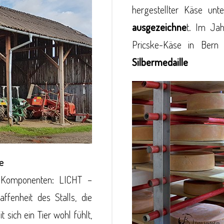
hergestellter Käse un
ausgezeichne
t. Im Jah
Pricske-Käse in Bern
Silbermedaille
e
he Komponenten: LICHT –
enheit des Stalls, die
sich ein Tier wohl fühlt,