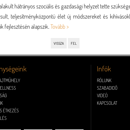
lakult hátrányos szociális és gazdasági helyzet tette szükség
rsult, teljesítményközpontú élet új módszereket és kihívások
k fejlesztésén alapszik.
Tovább >
VISSZA
FEL
nységeink
Infók
AJTMŰHELY
RÓLUNK
ELLNESS
SZABADIDŐ
SÁG
VIDEÓ
NK
KAPCSOLAT
S ÉTKEZÉS
LÉS