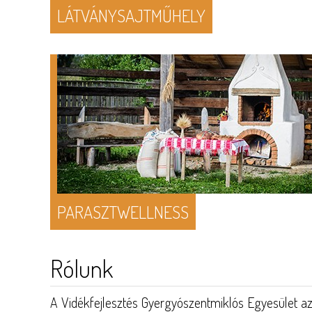
LÁTVÁNYSAJTMŰHELY
PARASZTWELLNESS
Rólunk
A Vidékfejlesztés Gyergyószentmiklós Egyesület az 