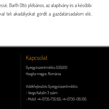
essé. Barth Ottó plébános, az alapítvány és a későbbi
kal teli akadályokat gördít a gazdatársadalom elé,
Kapcsolat
Gyergyószentmiklós 535500
Hargita megye, Románia
Vidékfejlesztés Gyergyószentmiklós:
- Varga Katalin 3 szám
- Mobil: +4-0735-735.155, +4-0730-015.195