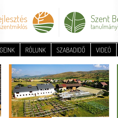
jlesztés
Szent 
szentmiklós
tanulmányi
GEINK
RÓLUNK
SZABADIDŐ
VIDEÓ