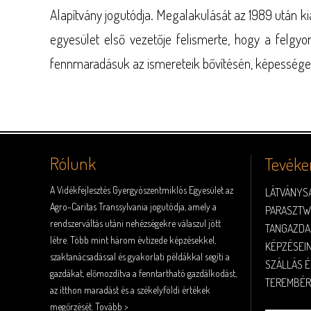
Alapítvány jogutódja. Megalakulását az 1989 után kia
egyesület első vezetője felismerte, hogy a felgyo
fennmaradásuk az ismereteik bővítésén, képességei
Rólunk
Tevéke
A Vidékfejlesztés Gyergyószentmiklós Egyesület az
LÁTVÁNYS
Agro-Caritas Transsylvania jogutódja, amely a
PARASZTW
rendszerváltás utáni nehézségekre válaszul jött
TANGAZDA
létre. Több mint három évtizede képzésekkel,
KÉPZÉSEI
szaktanácsadással és gyakorlati példákkal segíti a
SZÁLLÁS É
gazdákat, előmozdítva a fenntartható gazdálkodást,
TEREMBÉR
az itthon maradást és a székelyföldi értékek
megőrzését.
Tovább >